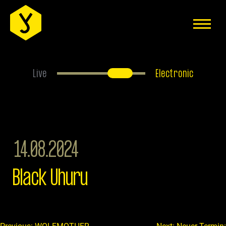
EVENTS
ÜBER UNS
ANFAHRT
Live
Electronic
FAQS
HAUSREGELN
JOBS
14.08.2024
MITGLIEDER-BEREICH
Black Uhuru
IMPRESSUM
DATENSCHUTZERKLÄRUNG