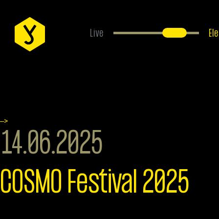
Live
El
EVENTS
ÜBER UNS
-->
14.06.2025
ANFAHRT
COSMO Festival 2025
FAQS