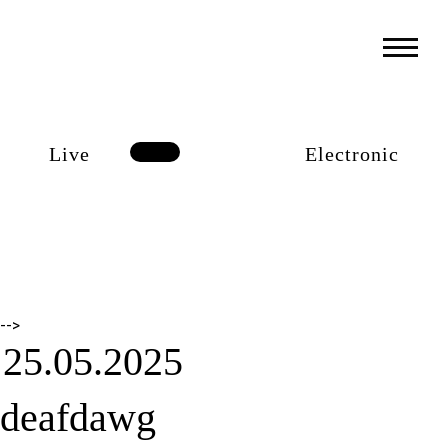
EVENTS
ÜBER UNS
ANFAHRT
Live
Electronic
FAQS
HAUSREGELN
JOBS
MITGLIEDER-BEREICH
-->
25.05.2025
IMPRESSUM
deafdawg
DATENSCHUTZERKLÄRUNG