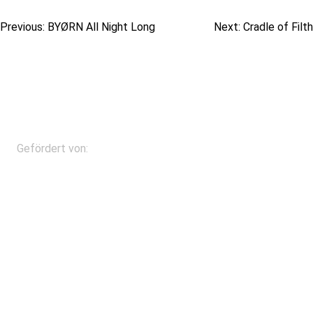
Beitragsnavigation
Previous:
BYØRN All Night Long
Next:
Cradle of Filth
Gefördert von: