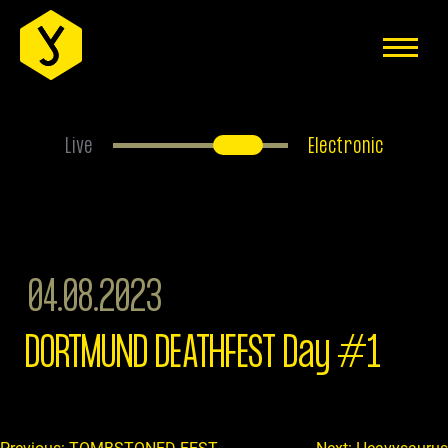
EVENTS
ÜBER UNS
ANFAHRT
Live
Electronic
FAQS
HAUSREGELN
JOBS
04.08.2023
MITGLIEDER-BEREICH
DORTMUND DEATHFEST Day #1
IMPRESSUM
DATENSCHUTZERKLÄRUNG