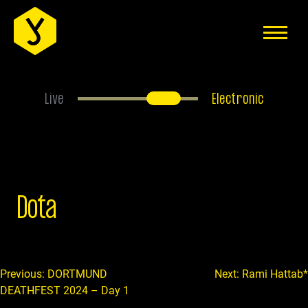
EVENTS
ÜBER UNS
ANFAHRT
Live
Electronic
FAQS
HAUSREGELN
JOBS
Dota
MITGLIEDER-BEREICH
IMPRESSUM
Beitragsnavigation
Previous:
DORTMUND
Next:
Rami Hattab*
DATENSCHUTZERKLÄRUNG
DEATHFEST 2024 – Day 1