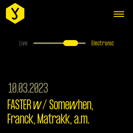
EVENTS
ÜBER UNS
ANFAHRT
Live
Electronic
FAQS
HAUSREGELN
JOBS
10.03.2023
MITGLIEDER-BEREICH
FASTER w/ Somewhen,
IMPRESSUM
Franck, Matrakk, a.m.
DATENSCHUTZERKLÄRUNG