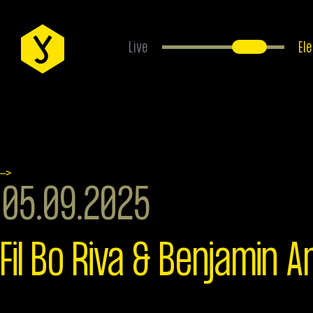
Live
El
EVENTS
ÜBER UNS
-->
05.09.2025
ANFAHRT
Fil Bo Riva & Benjamin 
FAQS