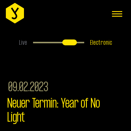
EVENTS
ÜBER UNS
ANFAHRT
Live
Electronic
FAQS
HAUSREGELN
JOBS
09.02.2023
MITGLIEDER-BEREICH
Neuer Termin: Year of No
IMPRESSUM
Light
DATENSCHUTZERKLÄRUNG