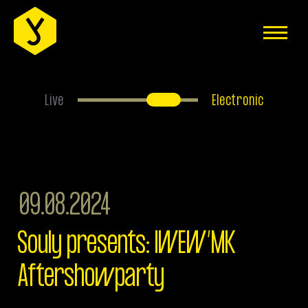
EVENTS
ÜBER UNS
ANFAHRT
Live
Electronic
FAQS
HAUSREGELN
JOBS
09.08.2024
MITGLIEDER-BEREICH
Souly presents: IWEW’MK
IMPRESSUM
Aftershowparty
DATENSCHUTZERKLÄRUNG