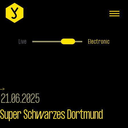
EVENTS
ÜBER UNS
ANFAHRT
Live
Electronic
FAQS
HAUSREGELN
JOBS
-->
MITGLIEDER-BEREICH
21.06.2025
IMPRESSUM
Super Schwarzes Dortmund
DATENSCHUTZERKLÄRUNG