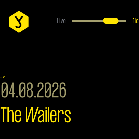
Live
El
EVENTS
ÜBER UNS
-->
04.08.2026
ANFAHRT
The Wailers
FAQS