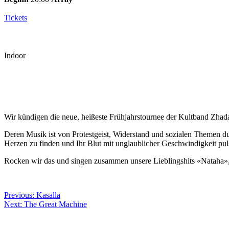
Tickets
Indoor
Wir kündigen die neue, heißeste Frühjahrstournee der Kultband Zhad
Deren Musik ist von Protestgeist, Widerstand und sozialen Themen dur
Herzen zu finden und Ihr Blut mit unglaublicher Geschwindigkeit puls
Rocken wir das und singen zusammen unsere Lieblingshits «Nataha»
Beitragsnavigation
Previous:
Kasalla
Next:
The Great Machine