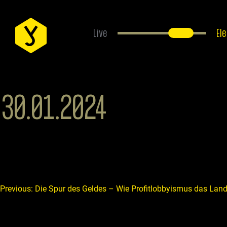
Live
El
EVENTS
30.01.2024
ÜBER UNS
ANFAHRT
FAQS
Beitragsnavigation
Previous:
Die Spur des Geldes – Wie Profitlobbyismus das Land