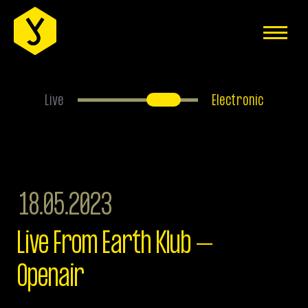
EVENTS
ÜBER UNS
ANFAHRT
Live
Electronic
FAQS
HAUSREGELN
JOBS
18.05.2023
MITGLIEDER-BEREICH
Live From Earth Klub –
IMPRESSUM
Openair
DATENSCHUTZERKLÄRUNG